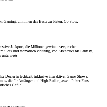
ion Gaming, um Ihnen das Beste zu bieten. Ob Slots,
essive Jackpots, die Millionengewinne versprechen.
 Slots sind thematisch vielfältig, von Abenteuer bis Fantasy,
r unterwegs.
hte Dealer in Echtzeit, inklusive interaktiver Game-Shows.
imits, die für Anfänger und High-Roller passen. Poker-Fans
ntisches Gefühl.