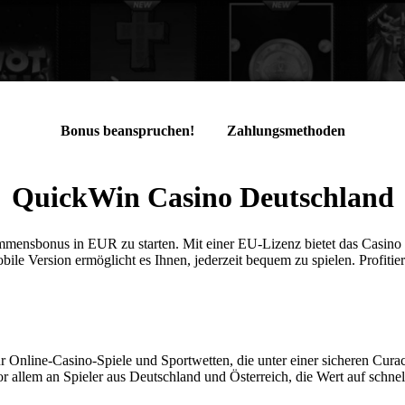
Bonus beanspruchen!
Zahlungsmethoden
QuickWin Casino Deutschland
ensbonus in EUR zu starten. Mit einer EU-Lizenz bietet das Casino ers
ile Version ermöglicht es Ihnen, jederzeit bequem zu spielen. Profitie
 Online-Casino-Spiele und Sportwetten, die unter einer sicheren Curaca
 allem an Spieler aus Deutschland und Österreich, die Wert auf schne