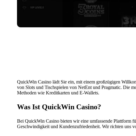
QuickWin Casino lädt Sie ein, mit einem großzügigen Willkomm
von Slots und Tischspielen von NetEnt und Pragmatic. Die mob
Methoden wie Kreditkarten und E-Wallets.
Was Ist QuickWin Casino?
Bei QuickWin Casino bieten wir eine umfassende Plattform für
Geschwindigkeit und Kundenzufriedenheit. Wir richten uns vor